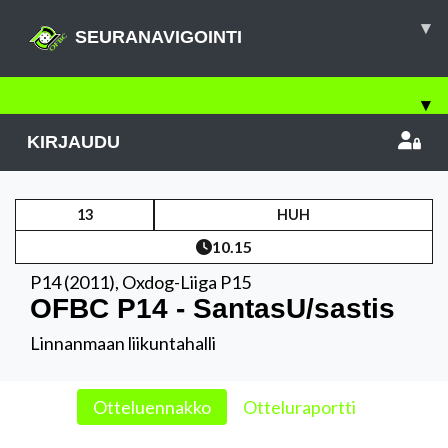
▾
SEURANAVIGOINTI
▾
KIRJAUDU
13
HUH
10.15
P14 (2011)
,
Oxdog-Liiga P15
OFBC P14 - SantasU/sastis
Linnanmaan liikuntahalli
Otteluennakko
Otteluraportti