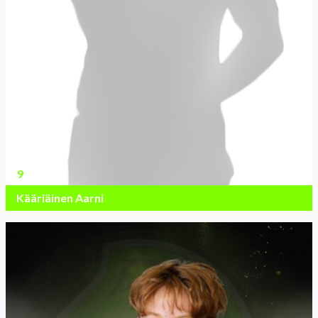
9
Kääriäinen Aarni