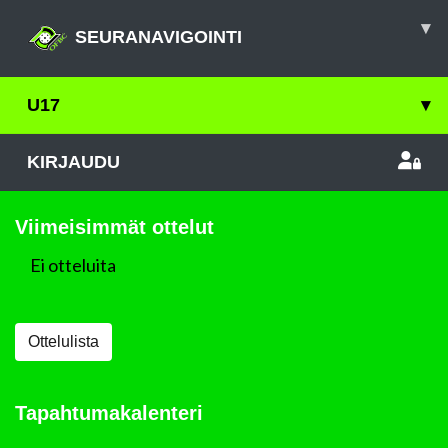
▾
SEURANAVIGOINTI
U17
▾
KIRJAUDU
Viimeisimmät ottelut
Ei otteluita
Ottelulista
Tapahtumakalenteri