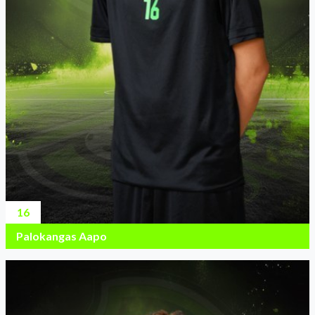
16
Palokangas Aapo