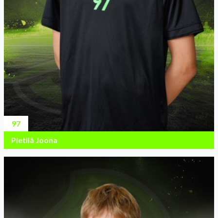
97
Pietilä Joona