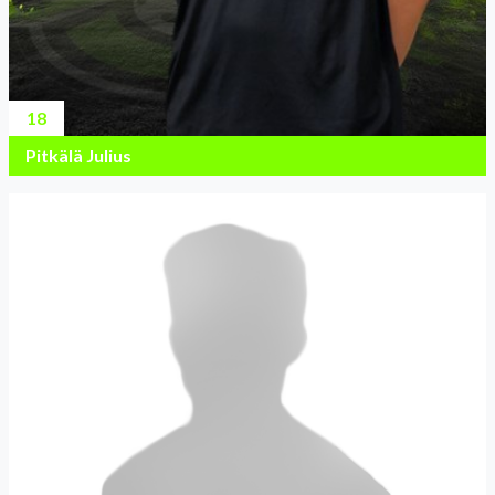
18
Pitkälä Julius