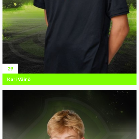
29
Kari Väinö