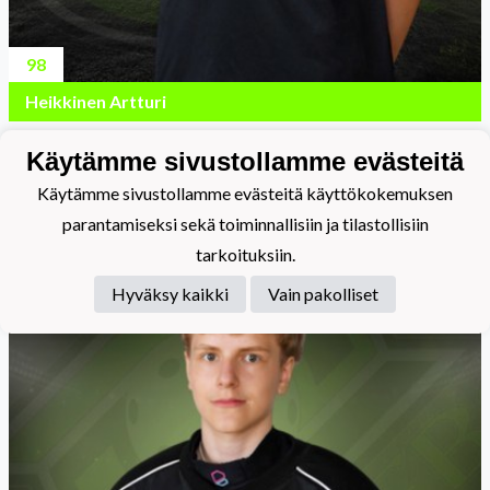
98
Heikkinen Artturi
Käytämme sivustollamme evästeitä
Maalivahti
Käytämme sivustollamme evästeitä käyttökokemuksen
parantamiseksi sekä toiminnallisiin ja tilastollisiin
tarkoituksiin.
Hyväksy kaikki
Vain pakolliset