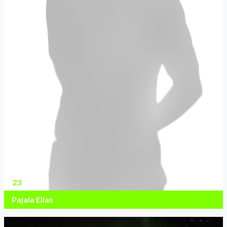
23
Pajala Elias