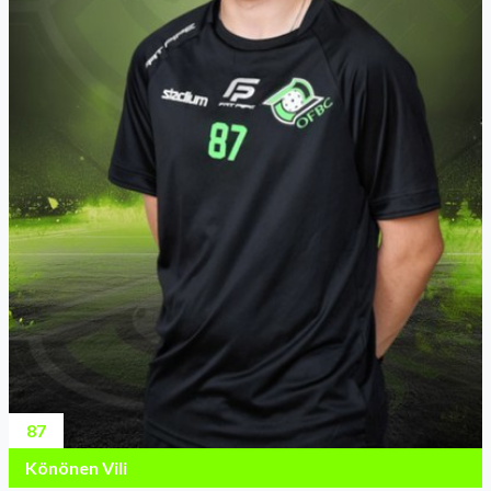
87
Könönen Vili