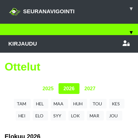
▾
SEURANAVIGOINTI
▾
KIRJAUDU
Ottelut
2025
2026
2027
TAM
HEL
MAA
HUH
TOU
KES
HEI
ELO
SYY
LOK
MAR
JOU
Elokuu
2026