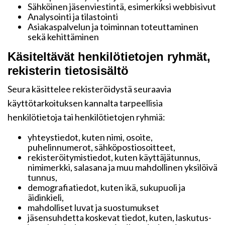
Sähköinen jäsenviestintä, esimerkiksi webbisivut
Analysointi ja tilastointi
Asiakaspalvelun ja toiminnan toteuttaminen
sekä kehittäminen
Käsiteltävät henkilötietojen ryhmät,
rekisterin tietosisältö
Seura käsittelee rekisteröidystä seuraavia
käyttötarkoituksen kannalta tarpeellisia
henkilötietoja tai henkilötietojen ryhmiä:
yhteystiedot, kuten nimi, osoite,
puhelinnumerot, sähköpostiosoitteet,
rekisteröitymistiedot, kuten käyttäjätunnus,
nimimerkki, salasana ja muu mahdollinen yksilöivä
tunnus,
demografiatiedot, kuten ikä, sukupuoli ja
äidinkieli,
mahdolliset luvat ja suostumukset
jäsensuhdetta koskevat tiedot, kuten, laskutus-