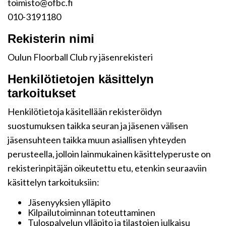
toimisto@ofbc.fi
010-3191180
Rekisterin nimi
Oulun Floorball Club ry jäsenrekisteri
Henkilötietojen käsittelyn
tarkoitukset
Henkilötietoja käsitellään rekisteröidyn
suostumuksen taikka seuran ja jäsenen välisen
jäsensuhteen taikka muun asiallisen yhteyden
perusteella, jolloin lainmukainen käsittelyperuste on
rekisterinpitäjän oikeutettu etu, etenkin seuraaviin
käsittelyn tarkoituksiin:
Jäsenyyksien ylläpito
Kilpailutoiminnan toteuttaminen
Tulospalvelun ylläpito ja tilastojen julkaisu