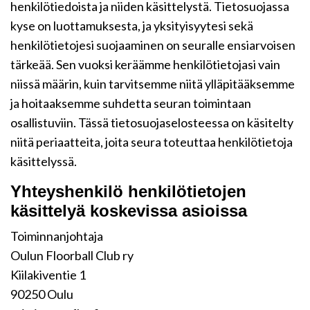
henkilötiedoista ja niiden käsittelystä. Tietosuojassa
kyse on luottamuksesta, ja yksityisyytesi sekä
henkilötietojesi suojaaminen on seuralle ensiarvoisen
tärkeää. Sen vuoksi keräämme henkilötietojasi vain
niissä määrin, kuin tarvitsemme niitä ylläpitääksemme
ja hoitaaksemme suhdetta seuran toimintaan
osallistuviin. Tässä tietosuojaselosteessa on käsitelty
niitä periaatteita, joita seura toteuttaa henkilötietoja
käsittelyssä.
Yhteyshenkilö henkilötietojen
käsittelyä koskevissa asioissa
Toiminnanjohtaja
Oulun Floorball Club ry
Kiilakiventie 1
90250 Oulu