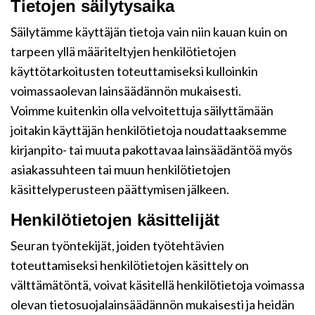
Tietojen säilytysaika
Säilytämme käyttäjän tietoja vain niin kauan kuin on
tarpeen yllä määriteltyjen henkilötietojen
käyttötarkoitusten toteuttamiseksi kulloinkin
voimassaolevan lainsäädännön mukaisesti.
Voimme kuitenkin olla velvoitettuja säilyttämään
joitakin käyttäjän henkilötietoja noudattaaksemme
kirjanpito- tai muuta pakottavaa lainsäädäntöä myös
asiakassuhteen tai muun henkilötietojen
käsittelyperusteen päättymisen jälkeen.
Henkilötietojen käsittelijät
Seuran työntekijät, joiden työtehtävien
toteuttamiseksi henkilötietojen käsittely on
välttämätöntä, voivat käsitellä henkilötietoja voimassa
olevan tietosuojalainsäädännön mukaisesti ja heidän