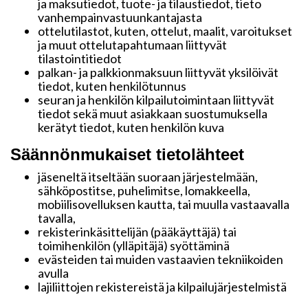
ja maksutiedot, tuote- ja tilaustiedot, tieto
vanhempainvastuunkantajasta
ottelutilastot, kuten, ottelut, maalit, varoitukset
ja muut ottelutapahtumaan liittyvät
tilastointitiedot
palkan- ja palkkionmaksuun liittyvät yksilöivät
tiedot, kuten henkilötunnus
seuran ja henkilön kilpailutoimintaan liittyvät
tiedot sekä muut asiakkaan suostumuksella
kerätyt tiedot, kuten henkilön kuva
Säännönmukaiset tietolähteet
jäseneltä itseltään suoraan järjestelmään,
sähköpostitse, puhelimitse, lomakkeella,
mobiilisovelluksen kautta, tai muulla vastaavalla
tavalla,
rekisterinkäsittelijän (pääkäyttäjä) tai
toimihenkilön (ylläpitäjä) syöttäminä
evästeiden tai muiden vastaavien tekniikoiden
avulla
lajiliittojen rekistereistä ja kilpailujärjestelmistä