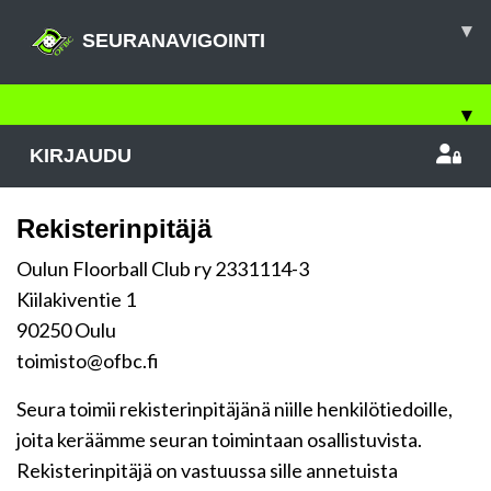
▾
SEURANAVIGOINTI
▾
KIRJAUDU
Rekisterinpitäjä
Oulun Floorball Club ry 2331114-3
Kiilakiventie 1
90250 Oulu
toimisto@ofbc.fi
Seura toimii rekisterinpitäjänä niille henkilötiedoille,
joita keräämme seuran toimintaan osallistuvista.
Rekisterinpitäjä on vastuussa sille annetuista