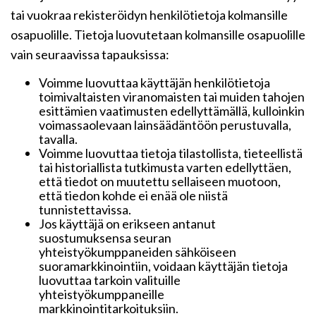
tai vuokraa rekisteröidyn henkilötietoja kolmansille
osapuolille. Tietoja luovutetaan kolmansille osapuolille
vain seuraavissa tapauksissa:
Voimme luovuttaa käyttäjän henkilötietoja
toimivaltaisten viranomaisten tai muiden tahojen
esittämien vaatimusten edellyttämällä, kulloinkin
voimassaolevaan lainsäädäntöön perustuvalla,
tavalla.
Voimme luovuttaa tietoja tilastollista, tieteellistä
tai historiallista tutkimusta varten edellyttäen,
että tiedot on muutettu sellaiseen muotoon,
että tiedon kohde ei enää ole niistä
tunnistettavissa.
Jos käyttäjä on erikseen antanut
suostumuksensa seuran
yhteistyökumppaneiden sähköiseen
suoramarkkinointiin, voidaan käyttäjän tietoja
luovuttaa tarkoin valituille
yhteistyökumppaneille
markkinointitarkoituksiin.