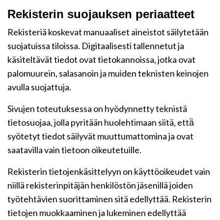
Rekisterin suojauksen periaatteet
Rekisteriä koskevat manuaaliset aineistot säilytetään
suojatuissa tiloissa. Digitaalisesti tallennetut ja
käsiteltävät tiedot ovat tietokannoissa, jotka ovat
palomuurein, salasanoin ja muiden teknisten keinojen
avulla suojattuja.
Sivujen toteutuksessa on hyödynnetty teknistä
tietosuojaa, jolla pyritään huolehtimaan siitä, että̈
syötetyt tiedot säilyvät muuttumattomina ja ovat
saatavilla vain tietoon oikeutetuille.
Rekisterin tietojenkäsittelyyn on käyttöoikeudet vain
niillä rekisterinpitäjän henkilöstön jäsenillä joiden
työtehtävien suorittaminen sitä edellyttää. Rekisterin
tietojen muokkaaminen ja lukeminen edellyttää