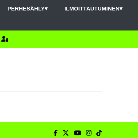
PERHESÄHLY
▾
ILMOITTAUTUMINEN
▾