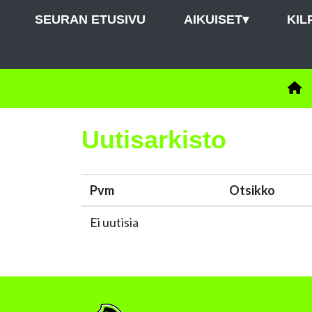
SEURAN ETUSIVU
AIKUISET
▾
KIL
Uutisarkisto
Pvm
Otsikko
Ei uutisia