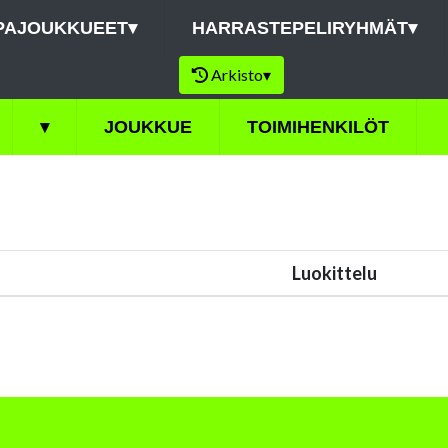
PAJOUKKUEET
▾
HARRASTEPELIRYHMÄT
▾
Arkisto
▾
▾
JOUKKUE
TOIMIHENKILÖT
Luokittelu