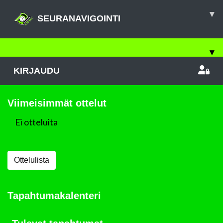
▾
SEURANAVIGOINTI
▾
KIRJAUDU
Viimeisimmät ottelut
Ei otteluita
Ottelulista
Tapahtumakalenteri