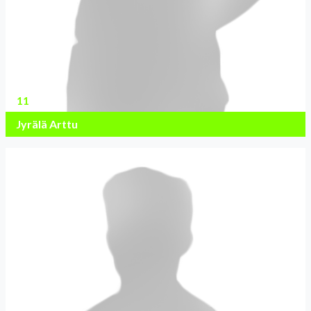
11
Jyrälä Arttu