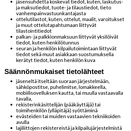
jäsensuhdetta koskevat tiedot, kuten, laskutus-
ja maksutiedot, tuote- ja tilaustiedot, tieto
vanhempainvastuunkantajasta
ottelutilastot, kuten, ottelut, maalit, varoitukset
ja muut ottelutapahtumaan liittyvät
tilastointitiedot
palkan- ja palkkionmaksuun liittyvät yksilöivät
tiedot, kuten henkilötunnus
seuran ja henkilön kilpailutoimintaan liittyvät
tiedot sekä muut asiakkaan suostumuksella
kerätyt tiedot, kuten henkilön kuva
Säännönmukaiset tietolähteet
jäseneltä itseltään suoraan järjestelmään,
sähköpostitse, puhelimitse, lomakkeella,
mobiilisovelluksen kautta, tai muulla vastaavalla
tavalla,
rekisterinkäsittelijän (pääkäyttäjä) tai
toimihenkilön (ylläpitäjä) syöttäminä
evästeiden tai muiden vastaavien tekniikoiden
avulla
lajiliittojen rekistereistä ja kilpailujärjestelmistä