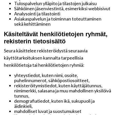
Tulospalvelun ylläpito ja tilastojen julkaisu
Sähköinen jäsenviestintä, esimerkiksi webbisivut
Analysointi ja tilastointi
Asiakaspalvelun ja toiminnan toteuttaminen
sekä kehittäminen
Käsiteltävät henkilötietojen ryhmät,
rekisterin tietosisältö
Seura käsittelee rekisteröidystä seuraavia
käyttötarkoituksen kannalta tarpeellisia
henkilötietoja tai henkilötietojen ryhmiä:
yhteystiedot, kuten nimi, osoite,
puhelinnumerot, sähköpostiosoitteet,
rekisteröitymistiedot, kuten käyttäjätunnus,
nimimerkki, salasana ja muu mahdollinen yksilöivä
tunnus,
demografiatiedot, kuten ikä, sukupuoli ja
äidinkieli,
mahdolliset luvat ja suostumukset