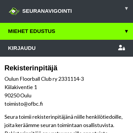
▾
SEURANAVIGOINTI
MIEHET EDUSTUS
▾
KIRJAUDU
Rekisterinpitäjä
Oulun Floorball Club ry 2331114-3
Kiilakiventie 1
90250 Oulu
toimisto@ofbc.fi
Seura toimii rekisterinpitäjänä niille henkilötiedoille,
joita keräämme seuran toimintaan osallistuvista.