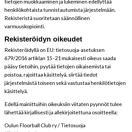
tietojen muokkaaminen ja lukeminen edellyttää
henkilökohtaista tunnistautumista järjestelmään.
Rekisteristä suoritetaan säännöllinen
varmuuskopiointi.
Rekisteröidyn oikeudet
Rekisteröidyllä on EU: tietosuoja-asetuksen
679/2016 artiklan 15 -21 mukaisesti oikeus saada
pääsy tietoihin, pyytää tietojen oikaisemista tai
poistoa, rajoittaa käsittelyä, siirtää tiedot
järjestelmästä toiseen sekä vastustaa henkilötietojen
käsittelyä.
Edellä mainittuihin oikeuksiin viitaten pyynnöt tulee
lähettää kirjallisesti ja allekirjoitettuna osoitteella:
Oulun Floorball Club ry / Tietosuoja