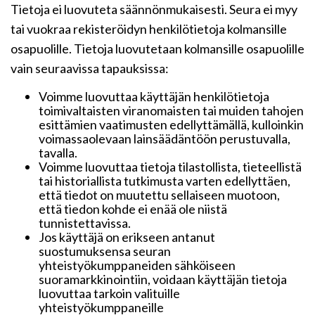
Tietoja ei luovuteta säännönmukaisesti. Seura ei myy
tai vuokraa rekisteröidyn henkilötietoja kolmansille
osapuolille. Tietoja luovutetaan kolmansille osapuolille
vain seuraavissa tapauksissa:
Voimme luovuttaa käyttäjän henkilötietoja
toimivaltaisten viranomaisten tai muiden tahojen
esittämien vaatimusten edellyttämällä, kulloinkin
voimassaolevaan lainsäädäntöön perustuvalla,
tavalla.
Voimme luovuttaa tietoja tilastollista, tieteellistä
tai historiallista tutkimusta varten edellyttäen,
että tiedot on muutettu sellaiseen muotoon,
että tiedon kohde ei enää ole niistä
tunnistettavissa.
Jos käyttäjä on erikseen antanut
suostumuksensa seuran
yhteistyökumppaneiden sähköiseen
suoramarkkinointiin, voidaan käyttäjän tietoja
luovuttaa tarkoin valituille
yhteistyökumppaneille