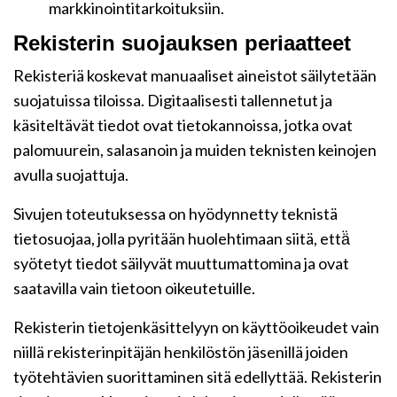
markkinointitarkoituksiin.
Rekisterin suojauksen periaatteet
Rekisteriä koskevat manuaaliset aineistot säilytetään
suojatuissa tiloissa. Digitaalisesti tallennetut ja
käsiteltävät tiedot ovat tietokannoissa, jotka ovat
palomuurein, salasanoin ja muiden teknisten keinojen
avulla suojattuja.
Sivujen toteutuksessa on hyödynnetty teknistä
tietosuojaa, jolla pyritään huolehtimaan siitä, että̈
syötetyt tiedot säilyvät muuttumattomina ja ovat
saatavilla vain tietoon oikeutetuille.
Rekisterin tietojenkäsittelyyn on käyttöoikeudet vain
niillä rekisterinpitäjän henkilöstön jäsenillä joiden
työtehtävien suorittaminen sitä edellyttää. Rekisterin