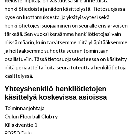
Rekisterinpitäjä on vastuussa sille annetuista
henkilötiedoista ja niiden käsittelystä. Tietosuojassa
kyse on luottamuksesta, ja yksityisyytesi sekä
henkilötietojesi suojaaminen on seuralle ensiarvoisen
tärkeää. Sen vuoksi keräämme henkilötietojasi vain
niissä määrin, kuin tarvitsemme niitä ylläpitääksemme
ja hoitaaksemme suhdetta seuran toimintaan
osallistuviin. Tässä tietosuojaselosteessa on käsitelty
niitä periaatteita, joita seura toteuttaa henkilötietoja
käsittelyssä.
Yhteyshenkilö henkilötietojen
käsittelyä koskevissa asioissa
Toiminnanjohtaja
Oulun Floorball Club ry
Kiilakiventie 1
90250 Oulu