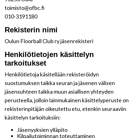
toimisto@ofbc.fi
010-3191180
Rekisterin nimi
Oulun Floorball Club ry jäsenrekisteri
Henkilötietojen käsittelyn
tarkoitukset
Henkilötietoja käsitellään rekisteröidyn
suostumuksen taikka seuran ja jäsenen välisen
jäsensuhteen taikka muun asiallisen yhteyden
perusteella, jolloin lainmukainen käsittelyperuste on
rekisterinpitäjän oikeutettu etu, etenkin seuraaviin
käsittelyn tarkoituksiin:
Jäsenyyksien ylläpito
Kilpailutoiminnan toteuttaminen