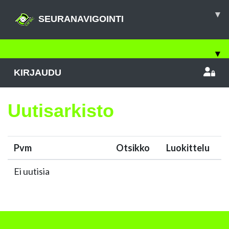
▾
SEURANAVIGOINTI
▾
KIRJAUDU
Uutisarkisto
Pvm
Otsikko
Luokittelu
Ei uutisia