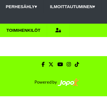
PERHESÄHLY
▾
ILMOITTAUTUMINEN
▾
TOIMIHENKILÖT
Powered by