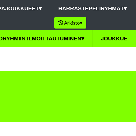
PAJOUKKUEET
▾
HARRASTEPELIRYHMÄT
▾
Arkisto
▾
ORYHMIIN ILMOITTAUTUMINEN
▾
JOUKKUE