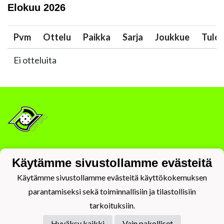
Elokuu
2026
Pvm
Ottelu
Paikka
Sarja
Joukkue
Tulo
Ei otteluita
Tietosuojaseloste
Käytämme sivustollamme evästeitä
Käytämme sivustollamme evästeitä käyttökokemuksen
parantamiseksi sekä toiminnallisiin ja tilastollisiin
tarkoituksiin.
Hyväksy kaikki
Vain pakolliset