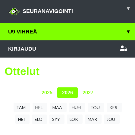
▾
SEURANAVIGOINTI
U9 VIHREÄ
▾
KIRJAUDU
Ottelut
2025
2026
2027
TAM
HEL
MAA
HUH
TOU
KES
HEI
ELO
SYY
LOK
MAR
JOU