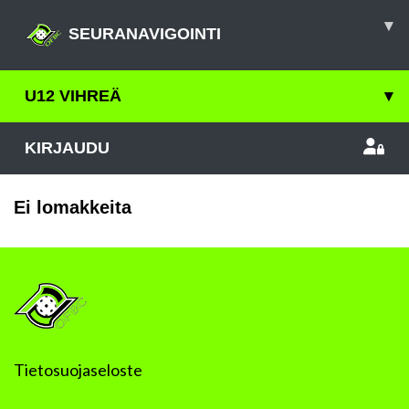
▾
SEURANAVIGOINTI
U12 VIHREÄ
▾
KIRJAUDU
Ei lomakkeita
Tietosuojaseloste