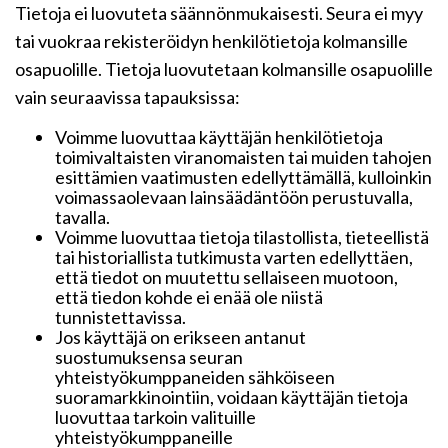
Tietoja ei luovuteta säännönmukaisesti. Seura ei myy
tai vuokraa rekisteröidyn henkilötietoja kolmansille
osapuolille. Tietoja luovutetaan kolmansille osapuolille
vain seuraavissa tapauksissa:
Voimme luovuttaa käyttäjän henkilötietoja
toimivaltaisten viranomaisten tai muiden tahojen
esittämien vaatimusten edellyttämällä, kulloinkin
voimassaolevaan lainsäädäntöön perustuvalla,
tavalla.
Voimme luovuttaa tietoja tilastollista, tieteellistä
tai historiallista tutkimusta varten edellyttäen,
että tiedot on muutettu sellaiseen muotoon,
että tiedon kohde ei enää ole niistä
tunnistettavissa.
Jos käyttäjä on erikseen antanut
suostumuksensa seuran
yhteistyökumppaneiden sähköiseen
suoramarkkinointiin, voidaan käyttäjän tietoja
luovuttaa tarkoin valituille
yhteistyökumppaneille