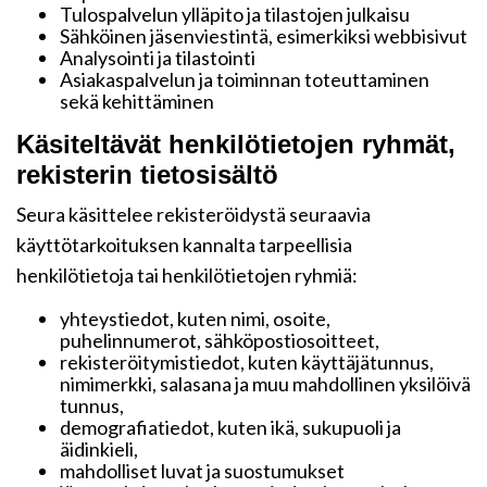
Tulospalvelun ylläpito ja tilastojen julkaisu
Sähköinen jäsenviestintä, esimerkiksi webbisivut
Analysointi ja tilastointi
Asiakaspalvelun ja toiminnan toteuttaminen
sekä kehittäminen
Käsiteltävät henkilötietojen ryhmät,
rekisterin tietosisältö
Seura käsittelee rekisteröidystä seuraavia
käyttötarkoituksen kannalta tarpeellisia
henkilötietoja tai henkilötietojen ryhmiä:
yhteystiedot, kuten nimi, osoite,
puhelinnumerot, sähköpostiosoitteet,
rekisteröitymistiedot, kuten käyttäjätunnus,
nimimerkki, salasana ja muu mahdollinen yksilöivä
tunnus,
demografiatiedot, kuten ikä, sukupuoli ja
äidinkieli,
mahdolliset luvat ja suostumukset