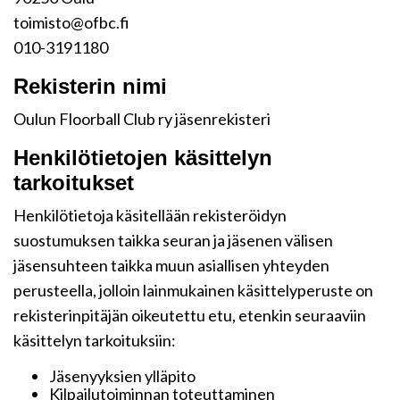
toimisto@ofbc.fi
010-3191180
Rekisterin nimi
Oulun Floorball Club ry jäsenrekisteri
Henkilötietojen käsittelyn
tarkoitukset
Henkilötietoja käsitellään rekisteröidyn
suostumuksen taikka seuran ja jäsenen välisen
jäsensuhteen taikka muun asiallisen yhteyden
perusteella, jolloin lainmukainen käsittelyperuste on
rekisterinpitäjän oikeutettu etu, etenkin seuraaviin
käsittelyn tarkoituksiin:
Jäsenyyksien ylläpito
Kilpailutoiminnan toteuttaminen