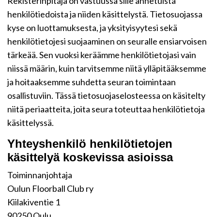
Rekisterinpitäjä on vastuussa sille annetuista
henkilötiedoista ja niiden käsittelystä. Tietosuojassa
kyse on luottamuksesta, ja yksityisyytesi sekä
henkilötietojesi suojaaminen on seuralle ensiarvoisen
tärkeää. Sen vuoksi keräämme henkilötietojasi vain
niissä määrin, kuin tarvitsemme niitä ylläpitääksemme
ja hoitaaksemme suhdetta seuran toimintaan
osallistuviin. Tässä tietosuojaselosteessa on käsitelty
niitä periaatteita, joita seura toteuttaa henkilötietoja
käsittelyssä.
Yhteyshenkilö henkilötietojen
käsittelyä koskevissa asioissa
Toiminnanjohtaja
Oulun Floorball Club ry
Kiilakiventie 1
90250 Oulu