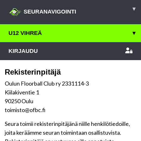
▾
SEURANAVIGOINTI
U12 VIHREÄ
▾
KIRJAUDU
Rekisterinpitäjä
Oulun Floorball Club ry 2331114-3
Kiilakiventie 1
90250 Oulu
toimisto@ofbc.fi
Seura toimii rekisterinpitäjänä niille henkilötiedoille,
joita keräämme seuran toimintaan osallistuvista.