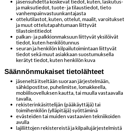
jäsensuhdetta koskevat tiedot, kuten, laskutus-
ja maksutiedot, tuote- ja tilaustiedot, tieto
vanhempainvastuunkantajasta
ottelutilastot, kuten, ottelut, maalit, varoitukset
ja muut ottelutapahtumaan liittyvät
tilastointitiedot
palkan- ja palkkionmaksuun liittyvät yksilöivät
tiedot, kuten henkilötunnus
seuran ja henkilön kilpailutoimintaan liittyvät
tiedot sekä muut asiakkaan suostumuksella
kerätyt tiedot, kuten henkilön kuva
Säännönmukaiset tietolähteet
jäseneltä itseltään suoraan järjestelmään,
sähköpostitse, puhelimitse, lomakkeella,
mobiilisovelluksen kautta, tai muulla vastaavalla
tavalla,
rekisterinkäsittelijän (pääkäyttäjä) tai
toimihenkilön (ylläpitäjä) syöttäminä
evästeiden tai muiden vastaavien tekniikoiden
avulla
lajiliittojen rekistereistä ja kilpailujärjestelmistä