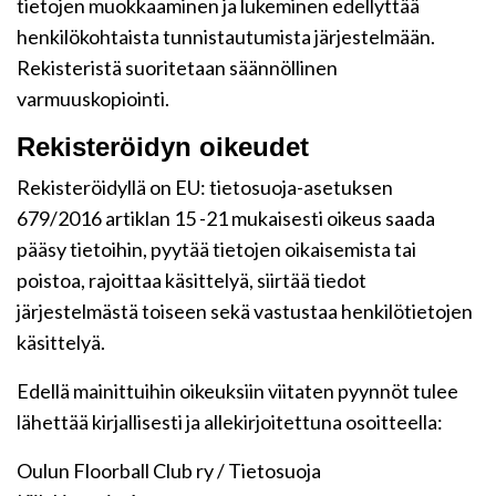
tietojen muokkaaminen ja lukeminen edellyttää
henkilökohtaista tunnistautumista järjestelmään.
Rekisteristä suoritetaan säännöllinen
varmuuskopiointi.
Rekisteröidyn oikeudet
Rekisteröidyllä on EU: tietosuoja-asetuksen
679/2016 artiklan 15 -21 mukaisesti oikeus saada
pääsy tietoihin, pyytää tietojen oikaisemista tai
poistoa, rajoittaa käsittelyä, siirtää tiedot
järjestelmästä toiseen sekä vastustaa henkilötietojen
käsittelyä.
Edellä mainittuihin oikeuksiin viitaten pyynnöt tulee
lähettää kirjallisesti ja allekirjoitettuna osoitteella:
Oulun Floorball Club ry / Tietosuoja