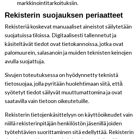
markkinointitarkoituksiin.
Rekisterin suojauksen periaatteet
Rekisteriä koskevat manuaaliset aineistot säilytetään
suojatuissa tiloissa. Digitaalisesti tallennetut ja
käsiteltävät tiedot ovat tietokannoissa, jotka ovat
palomuurein, salasanoin ja muiden teknisten keinojen
avulla suojattuja.
Sivujen toteutuksessa on hyödynnetty teknistä
tietosuojaa, jolla pyritään huolehtimaan siitä, että̈
syötetyt tiedot säilyvät muuttumattomina ja ovat
saatavilla vain tietoon oikeutetuille.
Rekisterin tietojenkäsittelyyn on käyttöoikeudet vain
niillä rekisterinpitäjän henkilöstön jäsenillä joiden
työtehtävien suorittaminen sitä edellyttää. Rekisterin