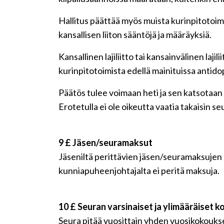
Hallitus päättää myös muista kurinpitotoimi
kansallisen liiton sääntöjä ja määräyksiä.
Kansallinen lajiliitto tai kansainvälinen l
kurinpitotoimista edellä mainituissa antid
Päätös tulee voimaan heti ja sen katsotaan t
Erotetulla ei ole oikeutta vaatia takaisin s
9 £ Jäsen/seuramaksut
Jäseniltä perittävien jäsen/seuramaksujen 
kunniapuheenjohtajalta ei peritä maksuja.
10 £ Seuran varsinaiset ja ylimääräiset 
Seura pitää vuosittain yhden vuosikokoukse