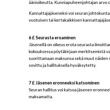
äänioikeutta. Kunniapuheenjohtajan arvo o
Kannattajajäseneksi voi seuran johtokunta 
vuotuisen tai kertakaikkisen kannattajajäs
6 £ Seurasta eroaminen
Jäsenellä on oikeus erota seurasta ilmoittama
kokouksessa pöytäkirjaan merkitsemistä var
suorittamaan maksunsa sekä muut näiden sään
sovittu ja hallituksella hyväksytetty.
7 £ Jäsenen eronneeksi katsominen
Seuran hallitus voi katsoa jäsenen eronnee
maksamatta.