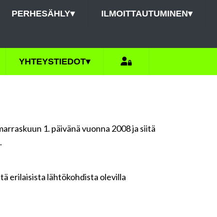
PERHESÄHLY
▾
ILMOITTAUTUMINEN
▾
YHTEYSTIEDOT
▾
marraskuun 1. päivänä vuonna 2008 ja siitä
.
 erilaisista lähtökohdista olevilla