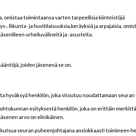
a, omistaa toimintaansa varten tarpeellisia kiinteistöjä
ys-, liikunta- ja huvitilaisuuksia,keräyksiä ja arpajaisia, omis
äsenilleen urheiluvälineitä ja -asusteita.
sääntöjä, joiden jäsenenä se on.
nta hyväksyä henkilön, joka sitoutuu noudattamaan seuran s
ohtokunnan esityksestä henkilön, joka on erittäin merkittä
jäsenen arvo on elinikäinen.
kutsua seuran puheenjohtajana ansiokkaasti toimineen hen