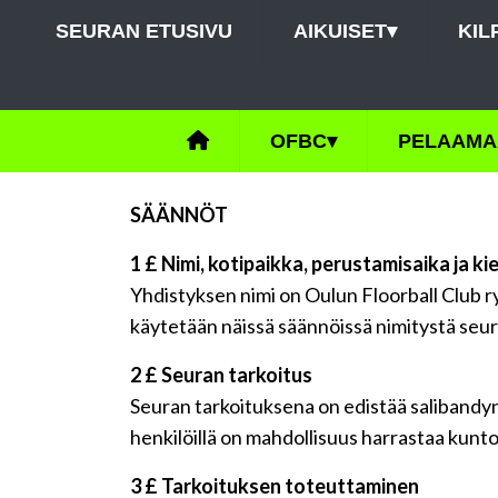
SEURAN ETUSIVU
AIKUISET
▾
KIL
OFBC
▾
PELAAMA
SÄÄNNÖT
1 £ Nimi, kotipaikka, perustamisaika ja kie
Yhdistyksen nimi on Oulun Floorball Club r
käytetään näissä säännöissä nimitystä seur
2 £ Seuran tarkoitus
Seuran tarkoituksena on edistää salibandyn h
henkilöillä on mahdollisuus harrastaa kunto-
3 £ Tarkoituksen toteuttaminen