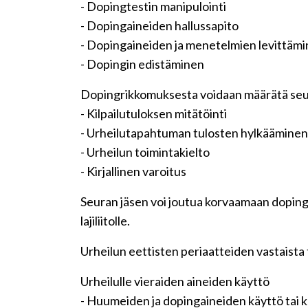
- Dopingtestin manipulointi
- Dopingaineiden hallussapito
- Dopingaineiden ja menetelmien levittäm
- Dopingin edistäminen
Dopingrikkomuksesta voidaan määrätä se
- Kilpailutuloksen mitätöinti
- Urheilutapahtuman tulosten hylkääminen
- Urheilun toimintakielto
- Kirjallinen varoitus
Seuran jäsen voi joutua korvaamaan dopingri
lajiliitolle.
Urheilun eettisten periaatteiden vastaista 
Urheilulle vieraiden aineiden käyttö
- Huumeiden ja dopingaineiden käyttö tai 