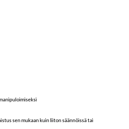
 manipuloimiseksi
stus sen mukaan kuin liiton säännöissä tai