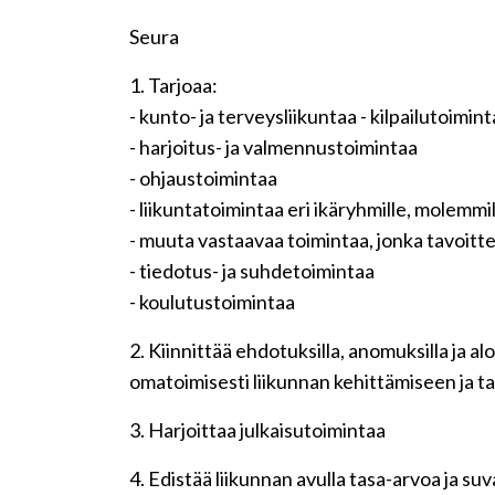
Seura
1. Tarjoaa:
- kunto- ja terveysliikuntaa - kilpailutoimin
- harjoitus- ja valmennustoimintaa
- ohjaustoimintaa
- liikuntatoimintaa eri ikäryhmille, molemmill
- muuta vastaavaa toimintaa, jonka tavoitte
- tiedotus- ja suhdetoimintaa
- koulutustoimintaa
2. Kiinnittää ehdotuksilla, anomuksilla ja 
omatoimisesti liikunnan kehittämiseen ja ta
3. Harjoittaa julkaisutoimintaa
4. Edistää liikunnan avulla tasa-arvoa ja s