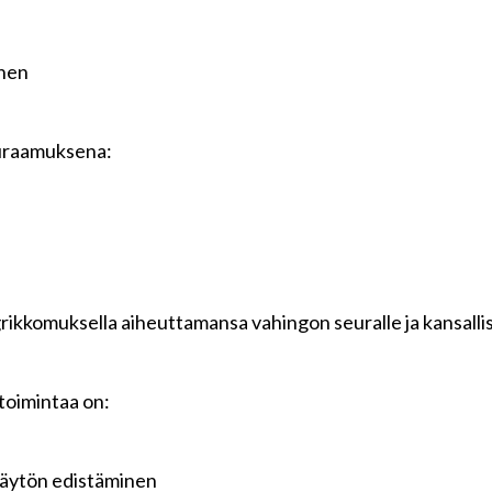
inen
uraamuksena:
kkomuksella aiheuttamansa vahingon seuralle ja kansalliselle
toimintaa on:
käytön edistäminen