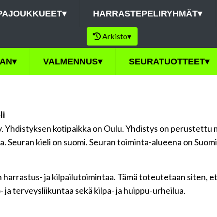
PAJOUKKUEET
▾
HARRASTEPELIRYHMÄT
▾
Arkisto
▾
AN
▾
VALMENNUS
▾
SEURATUOTTEET
▾
li
y. Yhdistyksen kotipaikka on Oulu. Yhdistys on perustettu 
a. Seuran kieli on suomi. Seuran toiminta-alueena on Suomi
arrastus- ja kilpailutoimintaa. Tämä toteutetaan siten, että
 ja terveysliikuntaa sekä kilpa- ja huippu-urheilua.