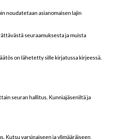
loin noudatetaan asianomaisen lajin
äärättävästä seuraamuksesta ja muista
ätös on lähetetty sille kirjatussa kirjeessä.
in seuran hallitus. Kunniajäseniltä ja
s. Kutsu varsinaiseen ja ylimääräiseen