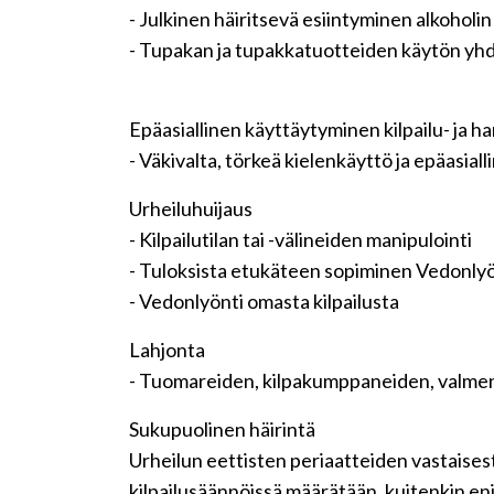
- Julkinen häiritsevä esiintyminen alkoholi
- Tupakan ja tupakkatuotteiden käytön yhdi
Epäasiallinen käyttäytyminen kilpailu- ja ha
- Väkivalta, törkeä kielenkäyttö ja epäasia
Urheiluhuijaus
- Kilpailutilan tai -välineiden manipulointi
- Tuloksista etukäteen sopiminen Vedonlyö
- Vedonlyönti omasta kilpailusta
Lahjonta
- Tuomareiden, kilpakumppaneiden, valmenta
Sukupuolinen häirintä
Urheilun eettisten periaatteiden vastaises
kilpailusäännöissä määrätään, kuitenkin e