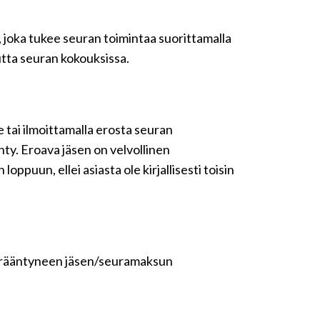
 joka tukee seuran toimintaa suorittamalla
utta seuran kokouksissa.
e tai ilmoittamalla erosta seuran
ty. Eroava jäsen on velvollinen
uun, ellei asiasta ole kirjallisesti toisin
n erääntyneen jäsen/seuramaksun