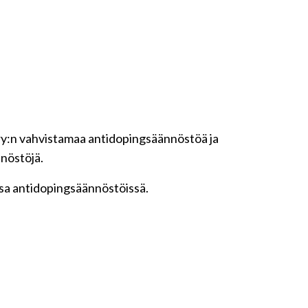
y:n vahvistamaa antidopingsäännöstöä ja
nöstöjä.
ssa antidopingsäännöstöissä.