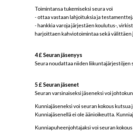
Toimintansa tukemiseksi seura voi
- ottaa vastaan lahjoituksia ja testamenttej
- hankkia varoja järjestäen koulutus-, virkist
harjoittaen kahviotoimintaa sekä välittäen j
4 £ Seuran jäsenyys
Seura noudattaa niiden liikuntajärjestöjen 
5 £ Seuran jäsenet
Seuran varsinaiseksi jäseneksi voi johtoku
Kunniajäseneksi voi seuran kokous kutsua j
Kunniajäsenellä ei ole äänioikeutta. Kunnia
Kunniapuheenjohtajaksi voi seuran kokous 