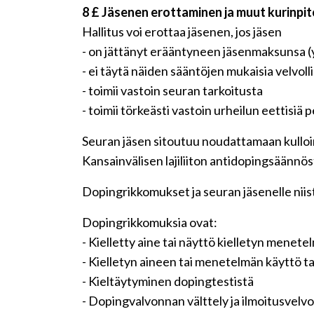
8 £ Jäsenen erottaminen ja muut kurinpi
Hallitus voi erottaa jäsenen, jos jäsen
- on jättänyt erääntyneen jäsenmaksunsa (
- ei täytä näiden sääntöjen mukaisia velvoll
- toimii vastoin seuran tarkoitusta
- toimii törkeästi vastoin urheilun eettisiä p
Seuran jäsen sitoutuu noudattamaan kullo
Kansainvälisen lajiliiton antidopingsäänn
Dopingrikkomukset ja seuran jäsenelle nii
Dopingrikkomuksia ovat:
- Kielletty aine tai näyttö kielletyn menet
- Kielletyn aineen tai menetelmän käyttö ta
- Kieltäytyminen dopingtestistä
- Dopingvalvonnan välttely ja ilmoitusvelvo