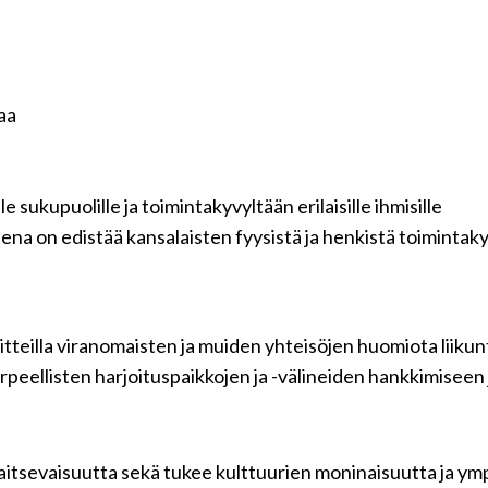
taa
e sukupuolille ja toimintakyvyltään erilaisille ihmisille
ena on edistää kansalaisten fyysistä ja henkistä toimintaky
aloitteilla viranomaisten ja muiden yhteisöjen huomiota liik
rpeellisten harjoituspaikkojen ja -välineiden hankkimiseen
uvaitsevaisuutta sekä tukee kulttuurien moninaisuutta ja ym