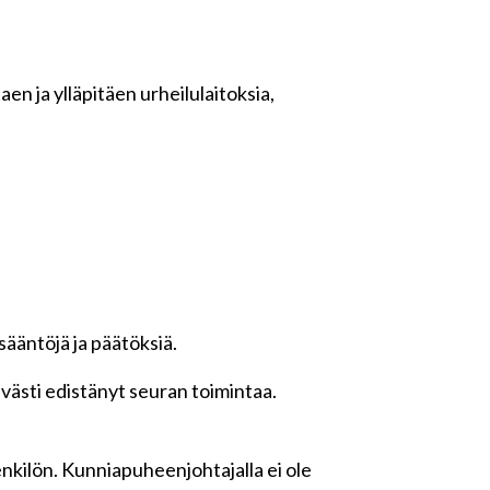
taen ja ylläpitäen urheilulaitoksia,
ääntöjä ja päätöksiä.
västi edistänyt seuran toimintaa.
kilön. Kunniapuheenjohtajalla ei ole