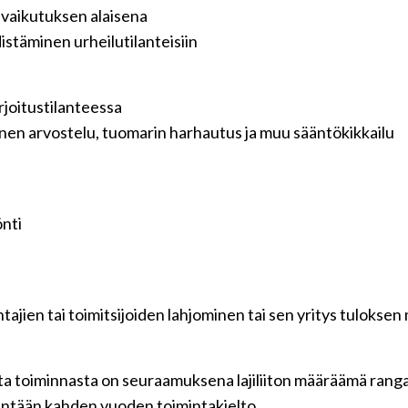
n vaikutuksen alaisena
stäminen urheilutilanteisiin
rjoitustilanteessa
llinen arvostelu, tuomarin harhautus ja muu sääntökikkailu
nti
jien tai toimitsijoiden lahjominen tai sen yritys tuloksen
ta toiminnasta on seuraamuksena lajiliiton määräämä rangai
nintään kahden vuoden toimintakielto.