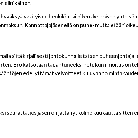
n elinikäinen.
hyväksyä yksityisen henkilön tai oikeuskelpoisen yhteisön,
enmaksun. Kannattajajäsenellä on puhe- mutta ei äänioike
lla siitä kirjallisesti johtokunnalle tai sen puheenjohtajall
ten. Ero katsotaan tapahtuneeksi heti, kun ilmoitus on teh
töjen edellyttämät velvoitteet kuluvan toimintakauden lopp
ksi seurasta, jos jäsen on jättänyt kolme kuukautta sitte