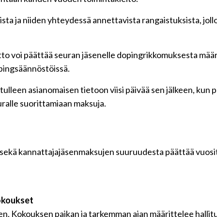
sta ja niiden yhteydessä annettavista rangaistuksista, jol
ajiliitto voi päättää seuran jäsenelle dopingrikkomuksesta m
opingsäännöstöissä.
ulleen asianomaisen tietoon viisi päivää sen jälkeen, kun pä
euralle suorittamiaan maksuja.
sekä kannattajajäsenmaksujen suuruudesta päättää vuositta
kokoukset
n. Kokouksen paikan ja tarkemman ajan määrittelee hallitu