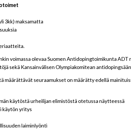
totoimet
yli 3kk) maksamatta
isuuksia
eriaatteita.
inkin voimassa olevaa Suomen Antidopingtoimikunta ADT r
östöjä sekä Kansainvälisen Olympiakomitean antidopingsään
stä määrättävät seuraamukset on määrätty edellä mainitui
elmän käytöstä urheilijan elimistöstä otetussa näytteessä
i käytön yritys
llisuuden laiminlyönti