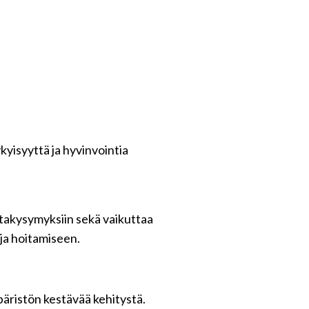
kyisyyttä ja hyvinvointia
untakysymyksiin sekä vaikuttaa
 ja hoitamiseen.
päristön kestävää kehitystä.