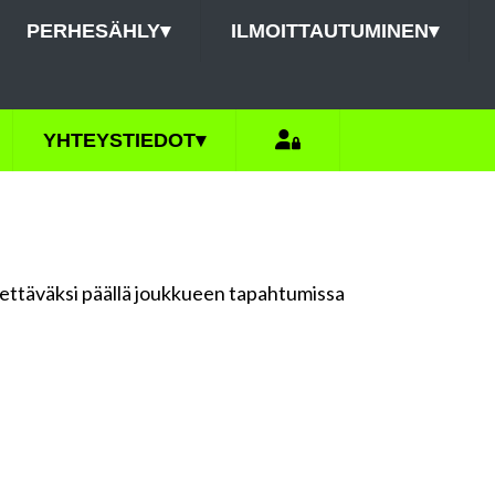
PERHESÄHLY
▾
ILMOITTAUTUMINEN
▾
YHTEYSTIEDOT
▾
dettäväksi päällä joukkueen tapahtumissa