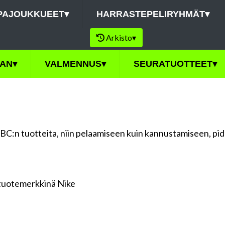
PAJOUKKUEET
▾
HARRASTEPELIRYHMÄT
▾
Arkisto
▾
AN
▾
VALMENNUS
▾
SEURATUOTTEET
▾
BC:n tuotteita, niin pelaamiseen kuin kannustamiseen, pi
 tuotemerkkinä Nike