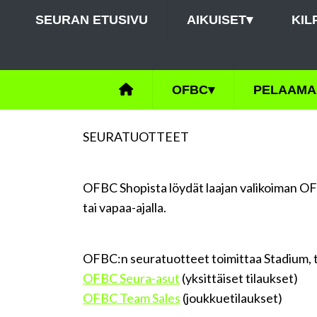
SEURAN ETUSIVU
AIKUISET
▾
KIL
OFBC
▾
PELAAMA
SEURATUOTTEET
OFBC Shopista löydät laajan valikoiman OF
tai vapaa-ajalla.
OFBC:n seuratuotteet toimittaa Stadium,
OFBC Seura-asut
(yksittäiset tilaukset)
OFBC Team Sales
(joukkuetilaukset)