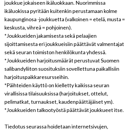
joukkue jokaiseen ikäluokkaan. Nuorimmissa
ikäluokissa pyritään kuitenkin perustamaan kolme
kaupunginosa -joukkuetta (valkoinen = etelä, musta =
keskusta, vihreä = pohjoinen).
*Joukkueiden jakamisesta sekä pelaajien
sijoittamisesta eri joukkueisiin päättävät valmentajat
sekä seuran toimiston henkilökunta yhdessä.
*Joukkueiden harjoitusmäärät perustuvat Suomen
salibandyliiton suosituksiin sovellettuna paikallisiin
harjoituspaikkaresursseihin.
*Päihteiden käyttö on kielletty kaikissa seuran
virallisissa tilaisuuksissa (harjoitukset, ottelut,
pelimatkat, turnaukset, kaudenpäättäjäiset ym).
*Joukkueiden talkootyöstä päättävät joukkueet itse.
Tiedotus seurassa hoidetaan internetsivujen,