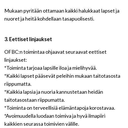
Mukaan pyritään ottamaan kaikki halukkaat lapset ja
nuoret ja heitä kohdellaan tasapuolisesti.
3. Eettiset linjaukset
OFBC:n toimintaa ohjaavat seuraavat eettiset
linjaukset:
*Toiminta tarjoaa lapsille iloa ja mielihyvää.
*Kaikki lapset pääsevät peleihin mukaan taitotasosta
riippumatta.
*Kaikkia lapsia ja nuoria kannustetaan heidän
taitotasostaan riippumatta.
*Toiminta on terveellisiä elämäntapoja korostavaa.
*Avoimuudella luodaan toimiva ja hyvä ilmapiiri
kaikkien seurassa toimivien välille.