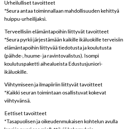
Urheilulliset tavoitteet
*Seura antaa toiminnallaan mahdollisuuden kehittyä
huippu-urheilijaksi.
Terveellisiin elämäntapoihin liittyvät tavoitteet
*Seura pyrkii järjestämään kaikille ikäluokille terveisiin
elämäntapoihin liittyvää tiedotusta ja koulutusta
(päihde-, huume- ja ravintovalistus). Isompi
koulutuspaketti aihealueista Edustusjuniori-
ikäluokille.
Viihtymiseen ja ilmapiiriin liittyvät tavoitteet
*Kaikki seuran toimintaan osallistuvat kokevat
viihtyvänsä.
Eettiset tavoitteet
*Tasapuolisen ja oikeudenmukaisen kohtelun avulla