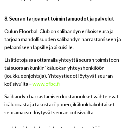
8. Seuran tarjoamat toimintamuodot ja palvelut
Oulun Floorball Club on salibandyn erikoisseura ja
tarjoaa mahdollisuuden salibandyn harrastamiseen ja
pelaamiseen lapsille ja aikuisille.
Lisätietoja saa ottamalla yhteyttä seuran toimistoon
tai suoraan kunkin ikäluokan yhteyshenkilöön
(joukkueenjohtaja). Yhteystiedot löytyvät seuran
kotisivuilta –
www.ofbc.fi
Salibandyn harrastamisen kustannukset vaihtelevat
ikäluokasta ja tasosta riippuen, ikäluokkakohtaiset
seuramaksut löytyvät seuran kotisivuilta.