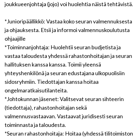
joukkueenjohtaja (jojo) voi huolehtia näistä tehtävistä.
*Junioripäällikkö: Vastaa koko seuran valmennuksesta
ja ohjauksesta. Etsii ja informoi valmennuskoulutusta
ohjaajille
*Toiminnanjohtaja: Huolehtii seuran budjetista ja
vastaa taloudesta yhdessä rahastonhoitajan ja seuran
hallituksen kanssa kanssa. Toimii yleensä
yhteyshenkilönä ja seuran edustajana ulkopuolisiin
sidosryhmiin. Tiedottajan kanssa hoitaa
ongelmaratkaisutilanteita.
*Johtokunnan jäsenet: Valitsevat seuran sihteerin
(tiedottaja), rahastonhoitajan sekä
valmennusvastaavan. Vastaavat juridisesti seuran
toiminnasta ja taloudesta.
*Seuran rahastonhoitaja: Hoitaa (yhdessä tilitoimiston