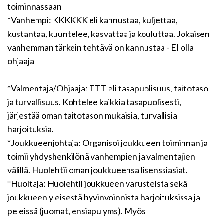
toiminnassaan
*Vanhempi: KKKKKK eli kannustaa, kuljettaa,
kustantaa, kuuntelee, kasvattaa ja kouluttaa. Jokaisen
vanhemman tärkein tehtävä on kannustaa - EI olla
ohjaaja
*Valmentaja/Ohjaaja: TTT eli tasapuolisuus, taitotaso
ja turvallisuus. Kohtelee kaikkia tasapuolisesti,
järjestää oman taitotason mukaisia, turvallisia
harjoituksia.
*Joukkueenjohtaja: Organisoi joukkueen toiminnan ja
toimii yhdyshenkilönä vanhempien ja valmentajien
välillä. Huolehtii oman joukkueensa lisenssiasiat.
*Huoltaja: Huolehtii joukkueen varusteista sekä
joukkueen yleisestä hyvinvoinnista harjoituksissa ja
peleissä (juomat, ensiapu yms). Myös