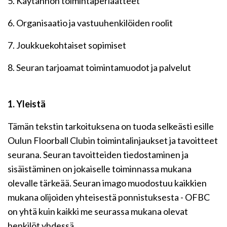
5. Käytännön toimintaperiaatteet
6. Organisaatio ja vastuuhenkilöiden roolit
7. Joukkuekohtaiset sopimiset
8. Seuran tarjoamat toimintamuodot ja palvelut
1. Yleistä
Tämän tekstin tarkoituksena on tuoda selkeästi esille
Oulun Floorball Clubin toimintalinjaukset ja tavoitteet
seurana. Seuran tavoitteiden tiedostaminen ja
sisäistäminen on jokaiselle toiminnassa mukana
olevalle tärkeää. Seuran imago muodostuu kaikkien
mukana olijoiden yhteisestä ponnistuksesta - OFBC
on yhtä kuin kaikki me seurassa mukana olevat
henkilöt yhdessä.