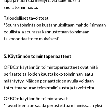
lapsi ja nuori saa miellyttäviä kokemuksia
seuratoiminnasta.
Taloudelliset tavoitteet
*Seuran toiminta on kustannuksiltaan mahdollisimman
edullista ja seurassa kannustetaan toimimaan
talkooperiaatteen mukaisesti.
5. Käytännön toimintaperiaatteet
OFBC:n käytännön toimintaperiaatteet ovat niitä
periaatteita, joiden kautta koko toiminnan laatu
määräytyy. Näiden periaatteiden avulla voidaan
toteuttaa seuran toimintalinjausta ja tavoitteita.
OFBC:n käytännön toimintatavat:
*Tavoitteena on saada perustettua minimissään yksi