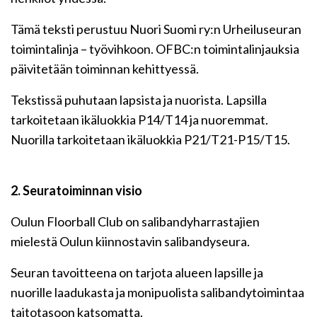
Tämä teksti perustuu Nuori Suomi ry:n Urheiluseuran
toimintalinja – työvihkoon. OFBC:n toimintalinjauksia
päivitetään toiminnan kehittyessä.
Tekstissä puhutaan lapsista ja nuorista. Lapsilla
tarkoitetaan ikäluokkia P14/T14 ja nuoremmat.
Nuorilla tarkoitetaan ikäluokkia P21/T21-P15/T15.
2. Seuratoiminnan visio
Oulun Floorball Club on salibandyharrastajien
mielestä Oulun kiinnostavin salibandyseura.
Seuran tavoitteena on tarjota alueen lapsille ja
nuorille laadukasta ja monipuolista salibandytoimintaa
taitotasoon katsomatta.