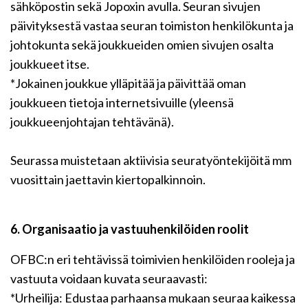
sähköpostin sekä Jopoxin avulla. Seuran sivujen
päivityksestä vastaa seuran toimiston henkilökunta ja
johtokunta sekä joukkueiden omien sivujen osalta
joukkueet itse.
*Jokainen joukkue ylläpitää ja päivittää oman
joukkueen tietoja internetsivuille (yleensä
joukkueenjohtajan tehtävänä).
Seurassa muistetaan aktiivisia seuratyöntekijöitä mm
vuosittain jaettavin kiertopalkinnoin.
6. Organisaatio ja vastuuhenkilöiden roolit
OFBC:n eri tehtävissä toimivien henkilöiden rooleja ja
vastuuta voidaan kuvata seuraavasti:
*Urheilija: Edustaa parhaansa mukaan seuraa kaikessa