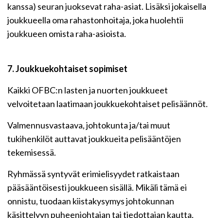
kanssa) seuran juoksevat raha-asiat. Lisäksi jokaisella
joukkueella oma rahastonhoitaja, joka huolehtii
joukkueen omista raha-asioista.
7. Joukkuekohtaiset sopimiset
Kaikki OFBC:n lasten ja nuorten joukkueet
velvoitetaan laatimaan joukkuekohtaiset pelisäännöt.
Valmennusvastaava, johtokunta ja/tai muut
tukihenkilöt auttavat joukkueita pelisääntöjen
tekemisessä.
Ryhmässä syntyvät erimielisyydet ratkaistaan
pääsääntöisesti joukkueen sisällä. Mikäli tämä ei
onnistu, tuodaan kiistakysymys johtokunnan
käsittelyyn puheenjohtajan tai tiedottajan kautta.