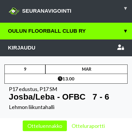
▾
SEURANAVIGOINTI
OULUN FLOORBALL CLUB RY
▾
KIRJAUDU
9
MAR
13.00
P17 edustus
,
P17 SM
Josba/Leba - OFBC
7 - 6
Lehmon liikuntahalli
Otteluennakko
Otteluraportti