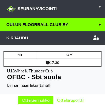
▾
SEURANAVIGOINTI
OULUN FLOORBALL CLUB RY
▾
KIRJAUDU
13
SYY
17.30
U13 vihreä
,
Thunder Cup
OFBC - Sbt suola
Linnanmaan liikuntahalli
Otteluennakko
Otteluraportti