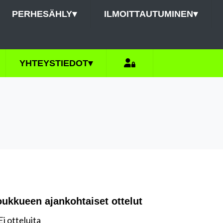
PERHESÄHLY
▾
ILMOITTAUTUMINEN
▾
YHTEYSTIEDOT
▾
oukkueen ajankohtaiset ottelut
Ei otteluita