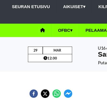
SEURAN ETUSIVU
AIKUISET
▾
KIL
OFBC
▾
PELAAMA
U16 
29
MAR
Sa
12.00
Puta