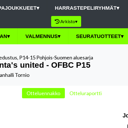
PAJOUKKUEET
▾
HARRASTEPELIRYHMÄT
▾
Arkisto
▾
AN
▾
VALMENNUS
▾
SEURATUOTTEET
▾
edustus
,
P14-15 Pohjois-Suomen aluesarja
nta's united - OFBC P15
anhalli Tornio
Otteluennakko
Otteluraportti
J