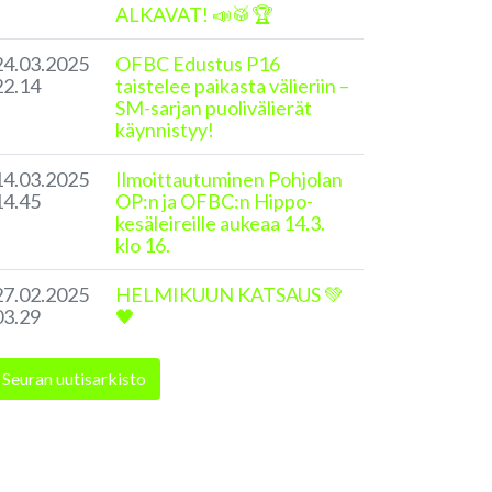
ALKAVAT! 📣🥁🏆
24.03.2025
OFBC Edustus P16
22.14
taistelee paikasta välieriin –
SM-sarjan puolivälierät
käynnistyy!
14.03.2025
Ilmoittautuminen Pohjolan
14.45
OP:n ja OFBC:n Hippo-
kesäleireille aukeaa 14.3.
klo 16.
27.02.2025
HELMIKUUN KATSAUS 💚
03.29
🖤
Seuran uutisarkisto