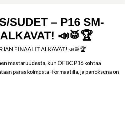
S/SUDET – P16 SM-
ALKAVAT! 📣🥁🏆
RJAN FINAALIT ALKAVAT! 📣🥁🏆
uomen mestaruudesta, kun OFBC P16 kohtaa
ataan paras kolmesta -formaatilla, ja panoksena on