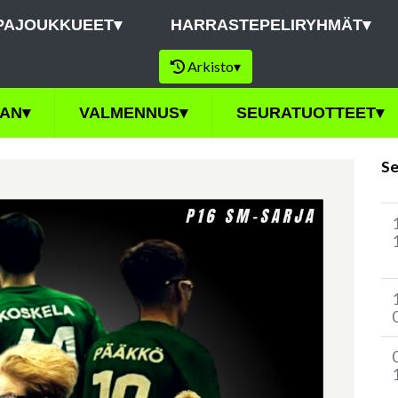
PAJOUKKUEET
▾
HARRASTEPELIRYHMÄT
▾
Arkisto
▾
AN
▾
VALMENNUS
▾
SEURATUOTTEET
▾
Se