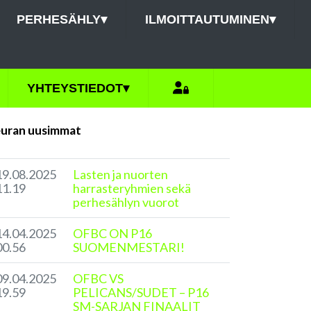
PERHESÄHLY
▾
ILMOITTAUTUMINEN
▾
YHTEYSTIEDOT
▾
uran uusimmat
19.08.2025
Lasten ja nuorten
11.19
harrasteryhmien sekä
perhesählyn vuorot
14.04.2025
​OFBC ON P16
00.56
SUOMENMESTARI!
09.04.2025
​OFBC VS
19.59
PELICANS/SUDET – P16
SM-SARJAN FINAALIT