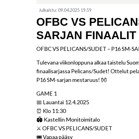
Julkaistu
:
09.04.2025
19.59
​OFBC VS PELICAN
SARJAN FINAALIT 
OFBC VS PELICANS/SUDET – P16 SM-SA
Tulevana viikonloppuna alkaa taistelu S
finaalisarjassa Pelicans/Sudet! Ottelut pel
P16 SM-sarjan mestaruus! 👐
GAME 1
📅 Lauantai 12.4.2025
⏰ Klo 11:30
🏟️ Kastellin Monitoimitalo
⚔️ OFBC VS PELICANS/SUDET
🎟️ Vapaa pääsy