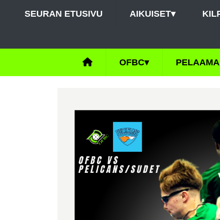
SEURAN ETUSIVU
AIKUISET
▾
KIL
OFBC
▾
PELAAMA